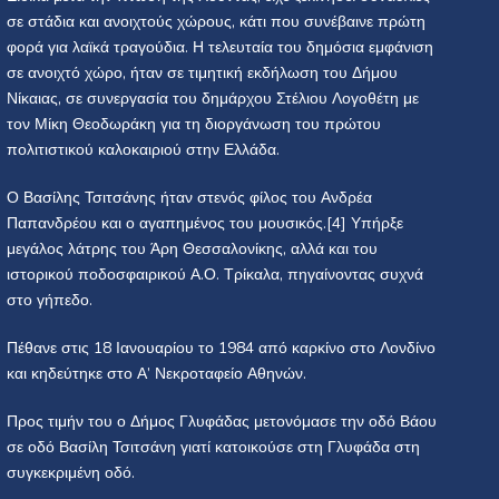
σε στάδια και ανοιχτούς χώρους, κάτι που συνέβαινε πρώτη
φορά για λαϊκά τραγούδια. Η τελευταία του δημόσια εμφάνιση
σε ανοιχτό χώρο, ήταν σε τιμητική εκδήλωση του Δήμου
Νίκαιας, σε συνεργασία του δημάρχου Στέλιου Λογοθέτη με
τον Μίκη Θεοδωράκη για τη διοργάνωση του πρώτου
πολιτιστικού καλοκαιριού στην Ελλάδα.
Ο Βασίλης Τσιτσάνης ήταν στενός φίλος του Ανδρέα
Παπανδρέου και ο αγαπημένος του μουσικός.[4] Υπήρξε
μεγάλος λάτρης του Άρη Θεσσαλονίκης, αλλά και του
ιστορικού ποδοσφαιρικού Α.Ο. Τρίκαλα, πηγαίνοντας συχνά
στο γήπεδο.
Πέθανε στις 18 Ιανουαρίου το 1984 από καρκίνο στο Λονδίνο
και κηδεύτηκε στο Α’ Νεκροταφείο Αθηνών.
Προς τιμήν του ο Δήμος Γλυφάδας μετονόμασε την οδό Βάου
σε οδό Βασίλη Τσιτσάνη γιατί κατοικούσε στη Γλυφάδα στη
συγκεκριμένη οδό.