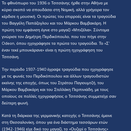
Το φθινόπωρο του 1936 ο Τσιτσάνης ήρθε στην Αθήνα με
κύριο σκοπό να σπουδάσει στη Νομική, αλλά γρήγορα τον
κέρδισε η μουσική. Οι πρώτες του επιρροές είναι τα τραγούδια
του Βαγγέλη Παπάζογλου και του Μάρκου Βαμβακάρη. Η
πρώτη του εμφάνιση έγινε στο μαγαζί «Μπιζέλια». Σύντομα
γνώρισε τον Δημήτρη Περδικόπουλο, που τον πήγε στην
Odeon, όπου ηχογράφησε τα πρώτα του τραγούδια. Το «Σ’
έναν τεκέ μπουκάρανε» είναι η πρώτη ηχογράφηση του
Τσιτσάνη.
Την περίοδο 1937-1940 έγραψε τραγούδια που ηχογράφησε
με τις φωνές του Περδικόπουλου και άλλων τραγουδιστών
εκείνης της εποχής, όπως του Στράτου Παγιουμτζή, του
Μάρκου Βαμβακάρη και του Στελλάκη Περπινιάδη, με τους
οποίους σε πολλές ηχογραφήσεις ο Τσιτσάνης συμμετείχε σαν
δεύτερη φωνή.
Κατά τη διάρκεια της γερμανικής κατοχής ο Τσιτσάνης έμεινε
στη Θεσσαλονίκη, όπου για ένα διάστημα τεσσάρων ετών
(1942-1946) είχε δικό του μαγαζί, το «Ουζερί ο Τσιτσάνης»