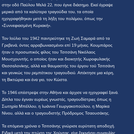
στην οδό Παύλου Μελά 22, που έγινε διάσημο. Εκεί έγραψε
μερικά από τα καλύτερα τραγούδια του, τα οποία
ηχογραφήθηκαν μετά τη λήξη του πολέμου, όπως την
«Συννεφιασμένη Κυριακή».
Τον Ιούλιο του 1942 παντρεύτηκε τη Ζωή Σαμαρά από τα
Γρεβενά, όντες αρραβωνιασμένοι επί 19 μήνες. Κουμπάρος
ήταν ο προσωπικός φίλος του Τσιτσάνη Νικόλαος
Μουσχουντής, ο οποίος ήταν και διοικητής Χωροφυλακής
Θεσσαλονίκης, αλλά και θαυμαστής του έργου τού Τσιτσάνη
και γενικώς του ρεμπέτικου τραγουδιού. Απέκτησε μια κόρη,
τη Βικτώρια και ένα γιο, τον Κώστα.
Το 1946 επέστρεψε στην Αθήνα και άρχισε να ηχογραφεί ξανά.
Δίπλα του έγιναν ευρέως γνωστές, τραγουδίστριες όπως η
Σωτηρία Μπέλλου, η Ιωάννα Γεωργακοπούλου, η Μαρίκα
Νίνου, αλλά και ο τραγουδιστής Πρόδρομος Τσαουσάκης.
Τα επόμενα χρόνια ο Τσιτσάνης γνώρισε ευρύτατη αποδοχή.
Ειδικά μετά την πτώση της Χούντας, είχε ξεκινήσει συναυλίες